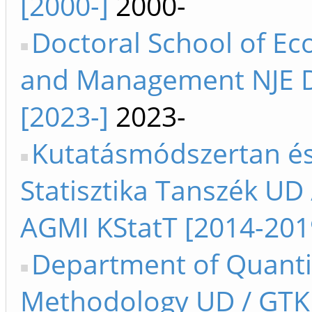
[2000-]
2000-
Doctoral School of E
and Management NJE
[2023-]
2023-
Kutatásmódszertan é
Statisztika Tanszék UD 
AGMI KStatT [2014-201
Department of Quanti
Methodology UD / GTK