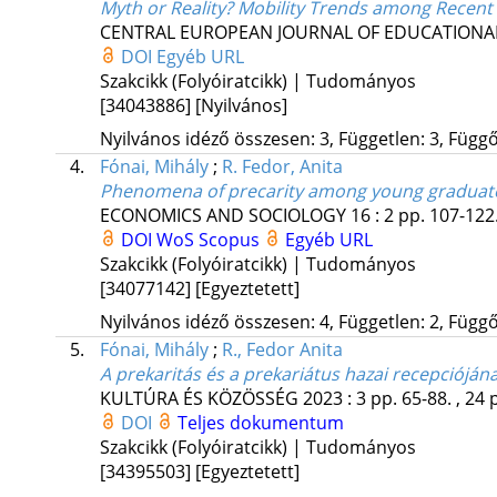
Myth or Reality? Mobility Trends among Recent 
CENTRAL EUROPEAN JOURNAL OF EDUCATIONA
DOI
Egyéb URL
Szakcikk (Folyóiratcikk) | Tudományos
[34043886]
[Nyilvános]
Nyilvános idéző összesen: 3, Független: 3, Függő:
4.
Fónai, Mihály
;
R. Fedor, Anita
Phenomena of precarity among young graduate
ECONOMICS AND SOCIOLOGY
16
:
2
pp. 107-122.
DOI
WoS
Scopus
Egyéb URL
Szakcikk (Folyóiratcikk) | Tudományos
[34077142]
[Egyeztetett]
Nyilvános idéző összesen: 4, Független: 2, Függő:
5.
Fónai, Mihály
;
R., Fedor Anita
A prekaritás és a prekariátus hazai recepciójá
KULTÚRA ÉS KÖZÖSSÉG
2023
:
3
pp. 65-88. , 24 
DOI
Teljes dokumentum
Szakcikk (Folyóiratcikk) | Tudományos
[34395503]
[Egyeztetett]