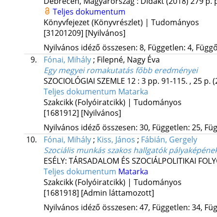
Debrecen, Magyarország :
Didakt
(2018)
279 p.
Teljes dokumentum
Könyvfejezet (Könyvrészlet) | Tudományos
[31201209]
[Nyilvános]
Nyilvános idéző összesen: 8, Független: 4, Függő:
9.
Fónai, Mihály
;
Filepné, Nagy Éva
Egy megyei romakutatás főbb eredményei
SZOCIOLÓGIAI SZEMLE
12
:
3
pp. 91-115. , 25 p.
(
Teljes dokumentum
Matarka
Szakcikk (Folyóiratcikk) | Tudományos
[1681912]
[Nyilvános]
Nyilvános idéző összesen: 30, Független: 25, Füg
10.
Fónai, Mihály
;
Kiss, János
;
Fábián, Gergely
Szociális munkás szakos hallgatók pályaképén
ESÉLY: TÁRSADALOM ÉS SZOCIÁLPOLITIKAI FOL
Teljes dokumentum
Matarka
Szakcikk (Folyóiratcikk) | Tudományos
[1681918]
[Admin láttamozott]
Nyilvános idéző összesen: 47, Független: 34, Füg