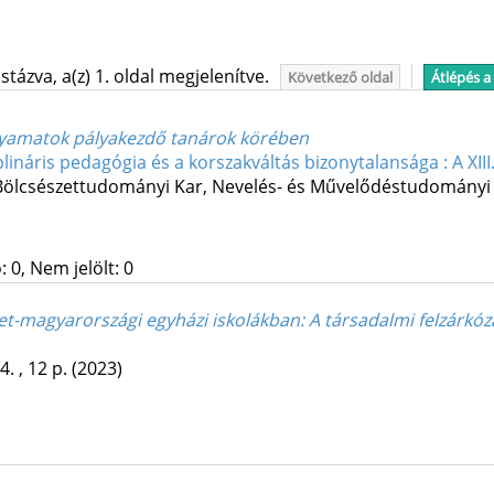
tázva, a(z) 1. oldal megjelenítve.
Következő oldal
Átlépés a
olyamatok pályakezdő tanárok körében
plináris pedagógia és a korszakváltás bizonytalansága : A X
ölcsészettudományi Kar, Nevelés- és Művelődéstudományi 
 0, Nem jelölt: 0
elet-magyarországi egyházi iskolákban
: A társadalmi felzárkóz
4. , 12 p.
(2023)