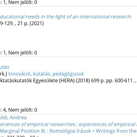
 1, Nem jelölt: 0
ducational needs in the light of an international research
9-129. , 21 p.
(2021)
 1, Nem jelölt: 0
ztés
rk.)
Innováció, kutatás, pedagógusok
ktatáskutatók Egyesülete (HERA)
(2018)
699 p.
pp. 600-611. ,
 4, Nem jelölt: 0
oldi, Andrea
periences of empirical researches.
: experiences of empirical
Marginal Position III. : Romológiai írások = Writings from th