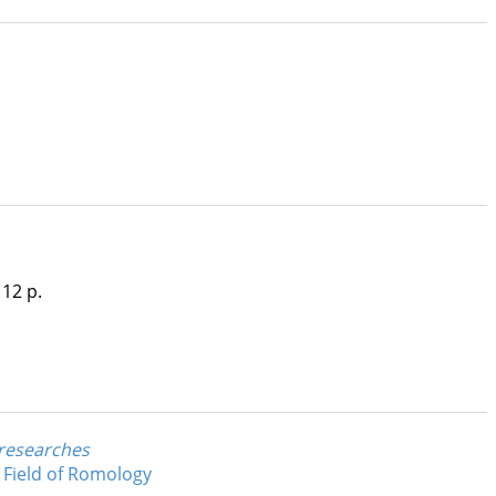
 12 p.
 researches
e Field of Romology