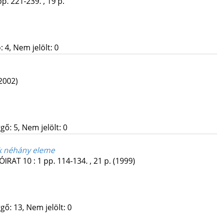
pp. 221-239. , 19 p.
 4, Nem jelölt: 0
2002)
gő: 5, Nem jelölt: 0
ek néhány eleme
YÓIRAT
10
:
1
pp. 114-134. , 21 p.
(1999)
gő: 13, Nem jelölt: 0