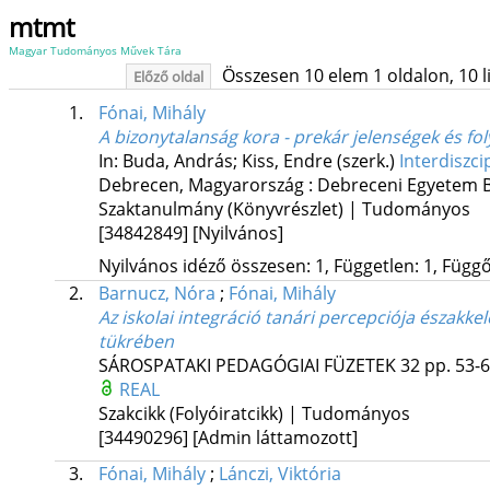
mtmt
Magyar Tudományos Művek Tára
Összesen 10 elem 1 oldalon, 10 lis
Előző oldal
1.
Fónai, Mihály
A bizonytalanság kora - prekár jelenségek és f
In: Buda, András; Kiss, Endre (szerk.)
Interdiszci
Debrecen, Magyarország :
Debreceni Egyetem B
Szaktanulmány (Könyvrészlet) | Tudományos
[34842849]
[Nyilvános]
Nyilvános idéző összesen: 1, Független: 1, Függő:
2.
Barnucz, Nóra
;
Fónai, Mihály
Az iskolai integráció tanári percepciója északk
tükrében
SÁROSPATAKI PEDAGÓGIAI FÜZETEK
32
pp. 53-6
REAL
Szakcikk (Folyóiratcikk) | Tudományos
[34490296]
[Admin láttamozott]
3.
Fónai, Mihály
;
Lánczi, Viktória