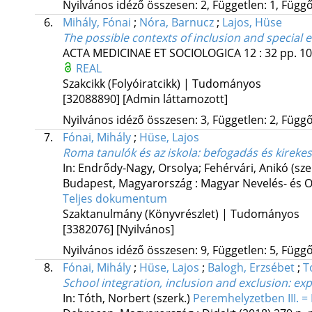
Nyilvános idéző összesen: 2, Független: 1, Függő:
6.
Mihály, Fónai
;
Nóra, Barnucz
;
Lajos, Hüse
The possible contexts of inclusion and special e
ACTA MEDICINAE ET SOCIOLOGICA
12
:
32
pp. 10
REAL
Szakcikk (Folyóiratcikk) | Tudományos
[32088890]
[Admin láttamozott]
Nyilvános idéző összesen: 3, Független: 2, Függő:
7.
Fónai, Mihály
;
Hüse, Lajos
Roma tanulók és az iskola
: befogadás és kirekes
In: Endrődy-Nagy, Orsolya; Fehérvári, Anikó (sze
Budapest, Magyarország :
Magyar Nevelés- és O
Teljes dokumentum
Szaktanulmány (Könyvrészlet) | Tudományos
[3382076]
[Nyilvános]
Nyilvános idéző összesen: 9, Független: 5, Függő:
8.
Fónai, Mihály
;
Hüse, Lajos
;
Balogh, Erzsébet
;
T
School integration, inclusion and exclusion: ex
In: Tóth, Norbert (szerk.)
Peremhelyzetben III. = 