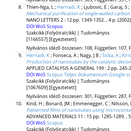
8.
Thien-Nga, L
;
Hernadi, K
;
Ljubovic, E
;
Garaj, S
;
Mechanical purification of single-walled carbon
NANO LETTERS
2
:
12
pp. 1349-1352. , 4 p.
(2002)
DOI
WoS
Scopus
Szakcikk (Folyóiratcikk) | Tudományos
[1166557]
[Egyeztetett]
Nyilvános idéző összesen: 108, Független: 107, F
9.
Hernadi, K
;
Fonseca, A
;
Nagy, J B
;
Siska, A
;
Kiric
Production of nanotubes by the catalytic deco
APPLIED CATALYSIS A-GENERAL
199
:
2
pp. 245-2
DOI
WoS
Scopus
Teljes dokumentum
Google s
Szakcikk (Folyóiratcikk) | Tudományos
[1067609]
[Egyeztetett]
Nyilvános idéző összesen: 301, Független: 287, F
10.
Kind, H
;
Bonard, JM
;
Emmenegger, C
;
Nilsson,
Patterned films of nanotubes using microcontact
ADVANCED MATERIALS
11
:
15
pp. 1285-1289. , 
DOI
WoS
Scopus
Szakcikk (Folyóiratcikk) | Tudományos