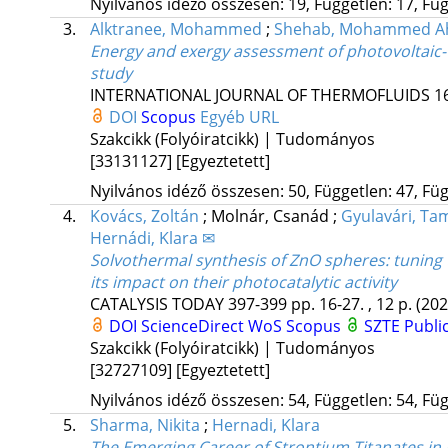
Nyilvános idéző összesen: 19, Független: 17, Füg
3.
Alktranee, Mohammed
;
Shehab, Mohammed 
Energy and exergy assessment of photovoltaic-
study
INTERNATIONAL JOURNAL OF THERMOFLUIDS
1
DOI
Scopus
Egyéb URL
Szakcikk (Folyóiratcikk) | Tudományos
[33131127]
[Egyeztetett]
Nyilvános idéző összesen: 50, Független: 47, Füg
4.
Kovács, Zoltán
;
Molnár, Csanád
;
Gyulavári, Ta
Hernádi, Klara ✉
Solvothermal synthesis of ZnO spheres: tuning
its impact on their photocatalytic activity
CATALYSIS TODAY
397-399
pp. 16-27. , 12 p.
(202
DOI
ScienceDirect
WoS
Scopus
SZTE Publi
Szakcikk (Folyóiratcikk) | Tudományos
[32727109]
[Egyeztetett]
Nyilvános idéző összesen: 54, Független: 54, Füg
5.
Sharma, Nikita
;
Hernadi, Klara
The Emerging Career of Strontium Titanates in 