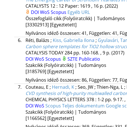
CATALYSTS
12
:
12
Paper: 1619 , 16 p.
(2022)
DOI
WoS
Scopus
Egyéb URL
Összefoglaló cikk (Folyóiratcikk) | Tudományos
[33302913]
[Egyeztetett]
Nyilvános idéző összesen: 41, Független: 41, Füg
6.
Réti, Balázs
;
Kiss, Gabriella Ilona
;
Gyulavári, T
Carbon sphere templates for TiO2 hollow structu
CATALYSIS TODAY
284
pp. 160-168. , 9 p.
(2017)
DOI
WoS
Scopus
SZTE Publicatio
Szakcikk (Folyóiratcikk) | Tudományos
[3185769]
[Egyeztetett]
Nyilvános idéző összesen: 86, Független: 77, Füg
7.
Couteau, E
;
Hernadi, K
;
Seo, JW
;
Thien-Nga, L
;
CVD synthesis of high-purity multiwalled carbo
CHEMICAL PHYSICS LETTERS
378
:
1-2
pp. 9-17. ,
DOI
WoS
Scopus
Teljes dokumentum
Google s
Szakcikk (Folyóiratcikk) | Tudományos
[1166562]
[Egyeztetett]
Nyilvános idéző összesen: 369, Független: 331, F