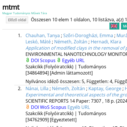
mtmt
Magyar Tudományos Művek Tára
Összesen 10 elem 1 oldalon, 10 listázva, a(z) 1
Előző oldal
Me
1.
Chauhan, Tanya
;
Szőri-Dorogházi, Emma
;
Murá
Leskó, Máté
;
Németh, Zoltán
;
Hernadi, Klara
Application of modified clays in the removal of
ENVIRONMENTAL NANOTECHNOLOGY MONITO
DOI
Scopus
Egyéb URL
Szakcikk (Folyóiratcikk) | Tudományos
[34864894]
[Admin láttamozott]
Nyilvános idéző összesen: 5, Független: 4, Függő:
2.
Nánai, Lilla
;
Németh, Zoltán
;
Kaptay, George
;
H
Experimental and theoretical aspects of the gr
SCIENTIFIC REPORTS
14
Paper: 7307 , 18 p.
(2024
DOI
WoS
Scopus
Egyéb URL
Szakcikk (Folyóiratcikk) | Tudományos
[34762909]
[Egyeztetett]