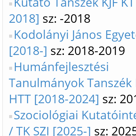
Kutató Tanszék KJF KT
2018]
sz: -2018
Kodolányi János Egye
[2018-]
sz: 2018-2019
Humánfejlesztési
Tanulmányok Tanszék KJ
HTT [2018-2024]
sz: 20
Szociológiai Kutatóint
/ TK SZI [2025-]
sz: 202