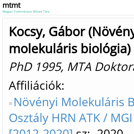
mtmt
Magyar Tudományos Művek Tára
Kocsy, Gábor (Növény
molekuláris biológia)
PhD 1995, MTA Doktor
Affiliációk
Növényi Molekuláris B
Osztály HRN ATK / MG
[2012-2020]
sz: -2020