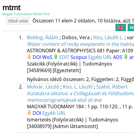
mtmt
Magyar Tudományos Művek Tára
Összesen 11 elem 2 oldalon, 10 listázva, a(z) 1
Előző oldal
Me
1.
Boldog, Ádám
;
Dobos, Vera
;
Kiss, László L.
;
van
Water content of rocky exoplanets in the habit
ASTRONOMY & ASTROPHYSICS
681
Paper: A109 
DOI
WoS
EDIT
Scopus
Egyéb URL
ADS
ar
Szakcikk (Folyóiratcikk) | Tudományos
[34589669]
[Egyeztetett]
Nyilvános idéző összesen: 2, Független: 2, Függő:
2.
Molnár, László
;
Kiss, L. László
;
Szabó, Róbert
Kutatásra oktatva: a Csillagászati és Földtudomá
mentorprogramjának első öt éve
MAGYAR TUDOMÁNY
184
:
1
pp. 110-120. , 11 p.
DOI
Egyéb URL
Ismertetés (Folyóiratcikk) | Tudományos
[34008979]
[Admin láttamozott]