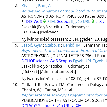
8.
Kiss, L L
;
Bódi, A
Amplitude variations of modulated RV Tauri s
ASTRONOMY & ASTROPHYSICS
608
Paper: A99 ,
DOI
WoS
REAL
Scopus
Egyéb URL
arXiv
Szakcikk (Folyóiratcikk) | Tudományos
[3311746]
[Nyilvános]
Nyilvános idéző összesen: 21, Független: 20, Füg
9.
Szabó, GyM
;
Szabó, R
;
Benkő, JM
;
Lehmann, H
Asymmetric Transit Curves as Indication of Orb
ASTROPHYSICAL JOURNAL LETTERS
736
:
1
Paper
DOI
IOPscience
WoS
Scopus
Egyéb URL
Egyéb 
Szakcikk (Folyóiratcikk) | Tudományos
[1537756]
[Admin láttamozott]
Nyilvános idéző összesen: 108, Független: 87, Fü
10.
Gilliland, RL
;
Brown, TM
;
Christensen-Dalsgaard
Chaplin, WJ
;
Cunha, MS
et al.
Kepler Asteroseismology Program: Introduction
PUBLICATIONS OF THE ASTRONOMICAL SOCIETY 
DOI
WoS
Scopus
Egyéb URL
arXiv