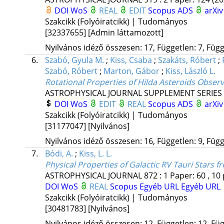
DOI
WoS
REAL
EDIT
Scopus
ADS
arXiv
Szakcikk (Folyóiratcikk) | Tudományos
[32337655]
[Admin láttamozott]
Nyilvános idéző összesen: 17, Független: 7, Függ
6.
Szabó, Gyula M.
;
Kiss, Csaba
;
Szakáts, Róbert
;
Szabó, Róbert
;
Marton, Gábor
;
Kiss, László L.
Rotational Properties of Hilda Asteroids Obser
ASTROPHYSICAL JOURNAL SUPPLEMENT SERIES
DOI
WoS
EDIT
REAL
Scopus
ADS
arXiv
Szakcikk (Folyóiratcikk) | Tudományos
[31177047]
[Nyilvános]
Nyilvános idéző összesen: 16, Független: 9, Függő
7.
Bódi, A.
;
Kiss, L. L.
Physical Properties of Galactic RV Tauri Stars 
ASTROPHYSICAL JOURNAL
872
:
1
Paper: 60 , 10
DOI
WoS
REAL
Scopus
Egyéb URL
Egyéb URL
Szakcikk (Folyóiratcikk) | Tudományos
[30481783]
[Nyilvános]
Nyilvános idéző összesen: 12, Független: 12, Füg