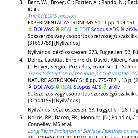
3.
Benz, W.
;
Broeg, C.
;
Fortier, A.
;
Rando, N.
;
Beck
et al.
The CHEOPS mission
EXPERIMENTAL ASTRONOMY
51
:
1
pp. 109-151. 
DOI
WoS
REAL
EDIT
Scopus
ADS
arXiv
Sokszerzős vagy csoportos szerzőségű szakcikk
[31669759]
[Nyilvános]
Nyilvános idéző összesen: 273, Független: 92, Fü
4.
Delrez, Laetitia
;
Ehrenreich, David
;
Alibert, Ya
J.
;
Hoyer, Sergio
;
Pozuelos, Francisco J.
;
Salmon
Transit detection of the long-period volatile-r
NATURE ASTRONOMY
5
:
8
pp. 775-787. , 13 p.
(
DOI
WoS
REAL
Scopus
ADS
arXiv
Sokszerzős vagy csoportos szerzőségű szakcikk
[32104199]
[Nyilvános]
Nyilvános idéző összesen: 83, Független: 26, Füg
5.
Norris, RP
;
Baron, FR
;
Monnier, JD
;
Paladini, C
Connelley, MS
et al.
Long Term Evolution of Surface Features on th
ASTROPHYSICAL JOURNAL
919
:
2
Paper: 124
(20