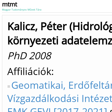
mtmt
Magyar Tudományos Művek Tára
Kalicz, Péter (Hidrológ
környezeti adatelemz
PhD 2008
Affiliációk
Geomatikai, Erdőfeltá
Vízgazdálkodási Intéze
EMK GEVI [2017-2021]
s