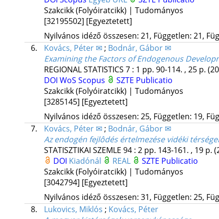
Szakcikk (Folyóiratcikk) | Tudományos
[32195502]
[Egyeztetett]
Nyilvános idéző összesen: 21, Független: 21, Füg
6.
Kovács, Péter ✉
;
Bodnár, Gábor ✉
Examining the Factors of Endogenous Developm
REGIONAL STATISTICS
7
:
1
pp. 90-114. , 25 p.
(20
DOI
WoS
Scopus
SZTE Publicatio
Szakcikk (Folyóiratcikk) | Tudományos
[3285145]
[Egyeztetett]
Nyilvános idéző összesen: 25, Független: 19, Füg
7.
Kovács, Péter ✉
;
Bodnár, Gábor ✉
Az endogén fejlôdés értelmezése vidéki térség
STATISZTIKAI SZEMLE
94
:
2
pp. 143-161. , 19 p.
(
DOI
Kiadónál
REAL
SZTE Publicatio
Szakcikk (Folyóiratcikk) | Tudományos
[3042794]
[Egyeztetett]
Nyilvános idéző összesen: 31, Független: 25, Füg
8.
Lukovics, Miklós
;
Kovács, Péter