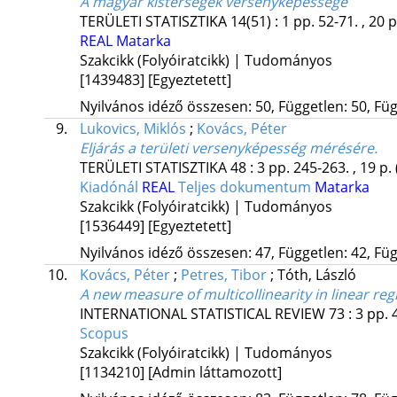
A magyar kistérségek versenyképessége
TERÜLETI STATISZTIKA
14(51)
:
1
pp. 52-71. , 20 
REAL
Matarka
Szakcikk (Folyóiratcikk) | Tudományos
[1439483]
[Egyeztetett]
Nyilvános idéző összesen: 50, Független: 50, Füg
9.
Lukovics, Miklós
;
Kovács, Péter
Eljárás a területi versenyképesség mérésére.
TERÜLETI STATISZTIKA
48
:
3
pp. 245-263. , 19 p.
Kiadónál
REAL
Teljes dokumentum
Matarka
Szakcikk (Folyóiratcikk) | Tudományos
[1536449]
[Egyeztetett]
Nyilvános idéző összesen: 47, Független: 42, Füg
10.
Kovács, Péter
;
Petres, Tibor
;
Tóth, László
A new measure of multicollinearity in linear re
INTERNATIONAL STATISTICAL REVIEW
73
:
3
pp. 
Scopus
Szakcikk (Folyóiratcikk) | Tudományos
[1134210]
[Admin láttamozott]