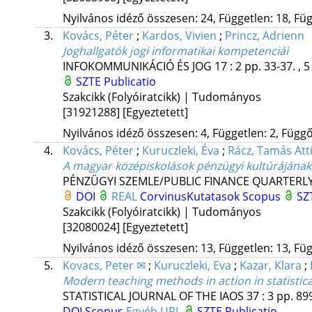
Nyilvános idéző összesen: 24, Független: 18, Füg
3.
Kovács, Péter
;
Kardos, Vivien
;
Princz, Adrienn
Joghallgatók jogi informatikai kompetenciái
INFOKOMMUNIKÁCIÓ ÉS JOG
17
:
2
pp. 33-37. , 5
SZTE Publicatio
Szakcikk (Folyóiratcikk) | Tudományos
[31921288]
[Egyeztetett]
Nyilvános idéző összesen: 4, Független: 2, Függő:
4.
Kovács, Péter
;
Kuruczleki, Éva
;
Rácz, Tamás Atti
A magyar középiskolások pénzügyi kultúrájának 
PÉNZÜGYI SZEMLE/PUBLIC FINANCE QUARTERLY 
DOI
REAL
CorvinusKutatasok
Scopus
SZ
Szakcikk (Folyóiratcikk) | Tudományos
[32080024]
[Egyeztetett]
Nyilvános idéző összesen: 13, Független: 13, Füg
5.
Kovacs, Peter ✉
;
Kuruczleki, Eva
;
Kazar, Klara
;
Modern teaching methods in action in statistica
STATISTICAL JOURNAL OF THE IAOS
37
:
3
pp. 899
DOI
Scopus
Egyéb URL
SZTE Publicatio