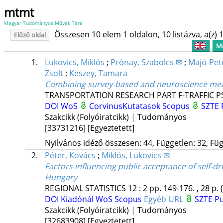
mtmt
Magyar Tudományos Művek Tára
Összesen 10 elem 1 oldalon, 10 listázva, a(z) 1
Előző oldal
Me
1.
Lukovics, Miklós
;
Prónay, Szabolcs ✉
;
Majó-Petr
Zsolt
;
Keszey, Tamara
Combining survey-based and neuroscience meas
TRANSPORTATION RESEARCH PART F-TRAFFIC 
DOI
WoS
CorvinusKutatasok
Scopus
SZTE 
Szakcikk (Folyóiratcikk) | Tudományos
[33731216]
[Egyeztetett]
Nyilvános idéző összesen: 44, Független: 32, Füg
2.
Péter, Kovács
;
Miklós, Lukovics ✉
Factors influencing public acceptance of self-dri
Hungary
REGIONAL STATISTICS
12
:
2
pp. 149-176. , 28 p.
DOI
Kiadónál
WoS
Scopus
Egyéb URL
SZTE Pu
Szakcikk (Folyóiratcikk) | Tudományos
[32683908]
[Egyeztetett]