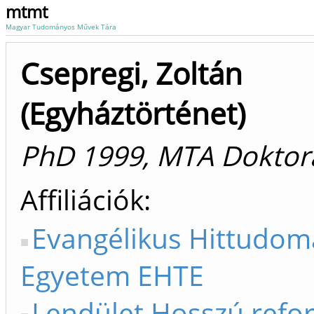
mtmt
Magyar Tudományos Művek Tára
Csepregi, Zoltán
(Egyháztörténet)
PhD 1999, MTA Doktor
Affiliációk
Evangélikus Hittudom
Egyetem EHTE
Lendület Hosszú refo