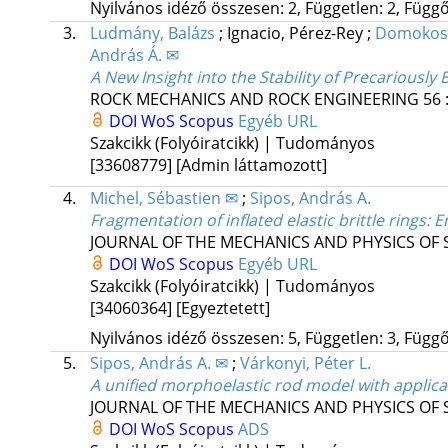
Nyilvános idéző összesen: 2, Független: 2, Függő:
3.
Ludmány, Balázs
;
Ignacio, Pérez-Rey
;
Domokos
András Á. ✉
A New Insight into the Stability of Precariously
ROCK MECHANICS AND ROCK ENGINEERING
56
DOI
WoS
Scopus
Egyéb URL
Szakcikk (Folyóiratcikk) | Tudományos
[33608779]
[Admin láttamozott]
4.
Michel, Sébastien ✉
;
Sipos, András A.
Fragmentation of inflated elastic brittle rings:
JOURNAL OF THE MECHANICS AND PHYSICS OF 
DOI
WoS
Scopus
Egyéb URL
Szakcikk (Folyóiratcikk) | Tudományos
[34060364]
[Egyeztetett]
Nyilvános idéző összesen: 5, Független: 3, Függő:
5.
Sipos, András A. ✉
;
Várkonyi, Péter L.
A unified morphoelastic rod model with applicat
JOURNAL OF THE MECHANICS AND PHYSICS OF 
DOI
WoS
Scopus
ADS