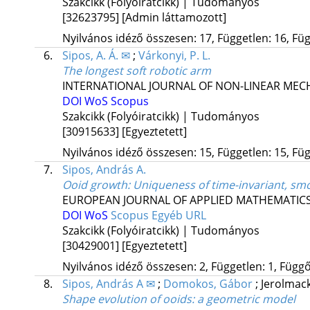
Szakcikk (Folyóiratcikk) | Tudományos
[32623795]
[Admin láttamozott]
Nyilvános idéző összesen: 17, Független: 16, Füg
6.
Sipos, A. Á. ✉
;
Várkonyi, P. L.
The longest soft robotic arm
INTERNATIONAL JOURNAL OF NON-LINEAR MEC
DOI
WoS
Scopus
Szakcikk (Folyóiratcikk) | Tudományos
[30915633]
[Egyeztetett]
Nyilvános idéző összesen: 15, Független: 15, Füg
7.
Sipos, András A.
Ooid growth: Uniqueness of time-invariant, sm
EUROPEAN JOURNAL OF APPLIED MATHEMATIC
DOI
WoS
Scopus
Egyéb URL
Szakcikk (Folyóiratcikk) | Tudományos
[30429001]
[Egyeztetett]
Nyilvános idéző összesen: 2, Független: 1, Függő:
8.
Sipos, András A ✉
;
Domokos, Gábor
;
Jerolmack
Shape evolution of ooids: a geometric model