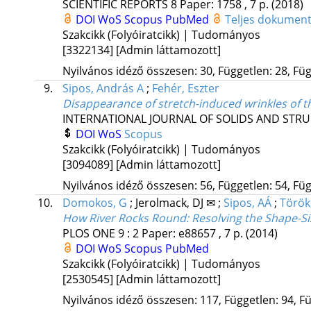
SCIENTIFIC REPORTS
8
Paper: 1758 , 7 p.
(2018)
DOI
WoS
Scopus
PubMed
Teljes dokumen
Szakcikk (Folyóiratcikk) | Tudományos
[3322134]
[Admin láttamozott]
Nyilvános idéző összesen: 30, Független: 28, Füg
9.
Sipos, András A
;
Fehér, Eszter
Disappearance of stretch-induced wrinkles of th
INTERNATIONAL JOURNAL OF SOLIDS AND STR
DOI
WoS
Scopus
Szakcikk (Folyóiratcikk) | Tudományos
[3094089]
[Admin láttamozott]
Nyilvános idéző összesen: 56, Független: 54, Füg
10.
Domokos, G
;
Jerolmack, DJ ✉
;
Sipos, AÁ
;
Török
How River Rocks Round: Resolving the Shape-S
PLOS ONE
9
:
2
Paper: e88657 , 7 p.
(2014)
DOI
WoS
Scopus
PubMed
Szakcikk (Folyóiratcikk) | Tudományos
[2530545]
[Admin láttamozott]
Nyilvános idéző összesen: 117, Független: 94, Fü