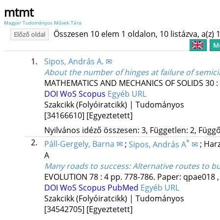
mtmt
Magyar Tudományos Művek Tára
Összesen 10 elem 1 oldalon, 10 listázva, a(z) 1
Előző oldal
Me
1.
Sipos, András A. ✉
About the number of hinges at failure of semic
MATHEMATICS AND MECHANICS OF SOLIDS
30
:
DOI
WoS
Scopus
Egyéb URL
Szakcikk (Folyóiratcikk) | Tudományos
[34166610]
[Egyeztetett]
Nyilvános idéző összesen: 3, Független: 2, Függő:
2.
*
Páll-Gergely, Barna ✉
;
Sipos, András A
✉
;
Har
A
Many roads to success: Alternative routes to bu
EVOLUTION
78
:
4
pp. 778-786. Paper: qpae018 ,
DOI
WoS
Scopus
PubMed
Egyéb URL
Szakcikk (Folyóiratcikk) | Tudományos
[34542705]
[Egyeztetett]