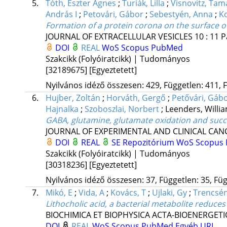
5.
Tóth, Eszter Ágnes
;
Turiák, Lilla
;
Visnovitz, Tam
András I
;
Petovári, Gábor
;
Sebestyén, Anna
;
Ko
Formation of a protein corona on the surface of
JOURNAL OF EXTRACELLULAR VESICLES
10
:
11
P
DOI
REAL
WoS
Scopus
PubMed
Szakcikk (Folyóiratcikk) | Tudományos
[32189675]
[Egyeztetett]
Nyilvános idéző összesen: 429, Független: 411, F
6.
Hujber, Zoltán
;
Horváth, Gergő
;
Petővári, Gáb
Hajnalka
;
Szoboszlai, Norbert
;
Leenders, Willia
GABA, glutamine, glutamate oxidation and suc
JOURNAL OF EXPERIMENTAL AND CLINICAL CAN
DOI
REAL
SE Repozitórium
WoS
Scopus
Szakcikk (Folyóiratcikk) | Tudományos
[30318236]
[Egyeztetett]
Nyilvános idéző összesen: 37, Független: 35, Füg
7.
Mikó, E
;
Vida, A
;
Kovács, T
;
Ujlaki, Gy
;
Trencsén
Lithocholic acid, a bacterial metabolite reduces
BIOCHIMICA ET BIOPHYSICA ACTA-BIOENERGETI
DOI
REAL
WoS
Scopus
PubMed
Egyéb URL