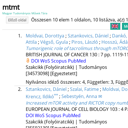
mtmt
Magyar Tudományos Művek Tára
Összesen 10 elem 1 oldalon, 10 listázva, a(z) 1
Előző oldal
Me
1.
Moldvai, Dorottya
;
Sztankovics, Dániel
;
Dankó, 
Attila
;
Végső, Gyula
;
Piros, László
;
Hosszú, Ád
Tumorigenic role of tacrolimus through mTORC1/
BRITISH JOURNAL OF CANCER
130
:
7
pp. 1119-11
DOI
WoS
Scopus
PubMed
Szakcikk (Folyóiratcikk) | Tudományos
[34573098]
[Egyeztetett]
Nyilvános idéző összesen: 4, Független: 3, Függő:
2.
Sztankovics, Dániel
;
Szalai, Fatime
;
Moldvai, Do
**
Krencz, Ildikó
;
Sebestyén, Anna ✉
Increased mTOR activity and RICTOR copy numbe
EUROPEAN JOURNAL OF CELL BIOLOGY
103
:
4
P
DOI
WoS
Scopus
PubMed
Szakcikk (Folyóiratcikk) | Tudományos
[35592130]
[Egyeztetett]