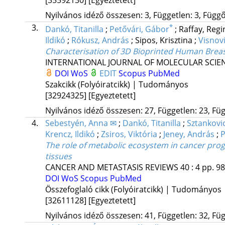
Nyilvános idéző összesen: 3, Független: 3, Függő:
3.
*
Dankó, Titanilla
;
Petővári, Gábor
;
Raffay, Reg
Ildikó
;
Rókusz, András
;
Sipos, Krisztina
;
Visnov
Characterisation of 3D Bioprinted Human Breas
INTERNATIONAL JOURNAL OF MOLECULAR SCIE
DOI
WoS
EDIT
Scopus
PubMed
Szakcikk (Folyóiratcikk) | Tudományos
[32924325]
[Egyeztetett]
Nyilvános idéző összesen: 27, Független: 23, Füg
4.
Sebestyén, Anna ✉
;
Dankó, Titanilla
;
Sztankovic
Krencz, Ildikó
;
Zsiros, Viktória
;
Jeney, András
;
P
The role of metabolic ecosystem in cancer prog
tissues
CANCER AND METASTASIS REVIEWS
40
:
4
pp. 98
DOI
WoS
Scopus
PubMed
Összefoglaló cikk (Folyóiratcikk) | Tudományos
[32611128]
[Egyeztetett]
Nyilvános idéző összesen: 41, Független: 32, Füg