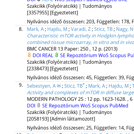
Szakcikk (Folyóiratcikk) | Tudományos
[3357955]
[Egyeztetett]
Nyilvános idéző összesen: 203, Független: 178, F
8.
Mark, A
;
Hajdu, M
;
Varadi, Z
;
Sticz, TB
;
Nagy, N
Characteristic mTOR activity in Hodgkin-lymphom
combined tissue microarray, in vitro and in vivo
BMC CANCER
13
Paper: 250 , 12 p.
(2013)
DOI
REAL
SE Repozitórium
WoS
Scopus
Pu
Szakcikk (Folyóiratcikk) | Tudományos
[2338473]
[Egyeztetett]
Nyilvános idéző összesen: 45, Független: 39, Füg
9.
*
Sebestyen, A ✉
;
Sticz, TB
;
Mark, A
;
Hajdu, M
;
Activity and complexes of mTOR in diffuse larg
MODERN PATHOLOGY
25
:
12
pp. 1623-1628. , 6
DOI
SE Repozitórium
WoS
Scopus
PubMed
Szakcikk (Folyóiratcikk) | Tudományos
[2058193]
[Admin láttamozott]
Nyilvános idéző összesen: 25, Független: 14, Füg