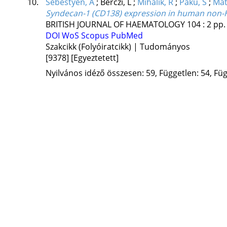
10.
Sebestyen, A
;
Berczi, L
;
Mihalik, R
;
Paku, S
;
Mat
Syndecan-1 (CD138) expression in human non
BRITISH JOURNAL OF HAEMATOLOGY
104
:
2
pp.
DOI
WoS
Scopus
PubMed
Szakcikk (Folyóiratcikk) | Tudományos
[9378]
[Egyeztetett]
Nyilvános idéző összesen: 59, Független: 54, Füg