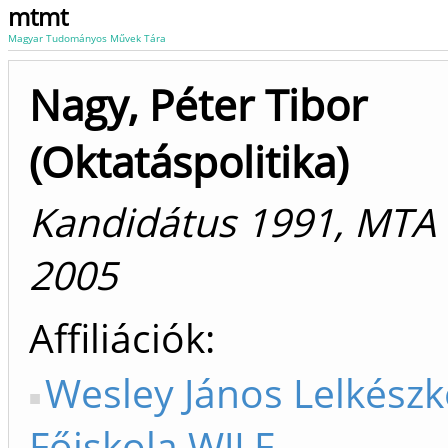
mtmt
Magyar Tudományos Művek Tára
Nagy, Péter Tibor
(Oktatáspolitika)
Kandidátus 1991, MTA
2005
Affiliációk
Wesley János Lelkész
Főiskola WJLF