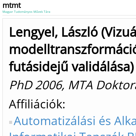
mtmt
Magyar Tudományos Művek Tára
Lengyel, László (Vizuá
modelltranszformáci
futásidejű validálása)
PhD 2006, MTA Doktor
Affiliációk
Automatizálási és Alk