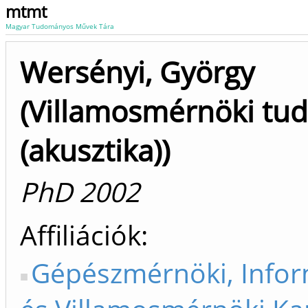
mtmt
Magyar Tudományos Művek Tára
Wersényi, György
(Villamosmérnöki t
(akusztika))
PhD 2002
Affiliációk
Gépészmérnöki, Infor