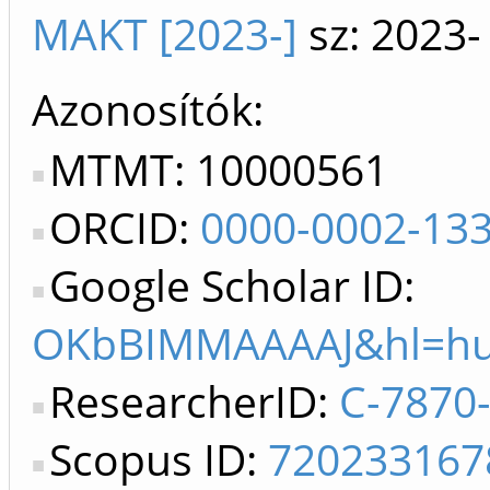
MAKT [2023-]
sz: 2023-
Azonosítók
MTMT: 10000561
ORCID:
0000-0002-13
Google Scholar ID:
OKbBIMMAAAAJ&hl=hu
ResearcherID:
C-7870
Scopus ID:
720233167