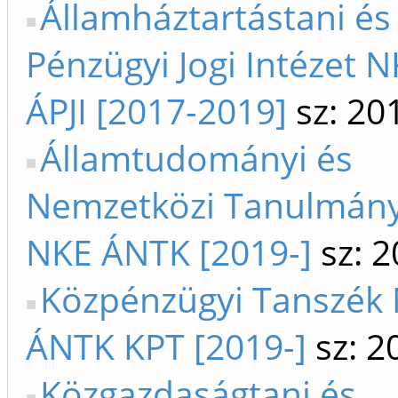
Államháztartástani és
Pénzügyi Jogi Intézet N
ÁPJI [2017-2019]
sz: 20
Államtudományi és
Nemzetközi Tanulmány
NKE ÁNTK [2019-]
sz: 2
Közpénzügyi Tanszék 
ÁNTK KPT [2019-]
sz: 2
Közgazdaságtani és