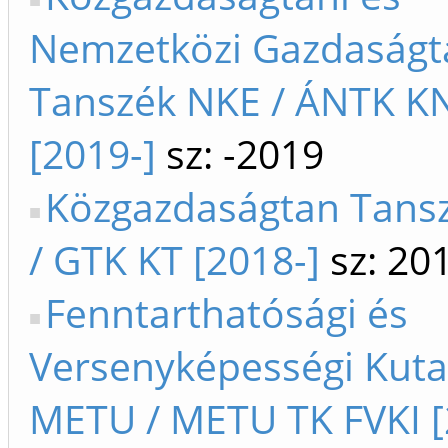
Nemzetközi Gazdaságt
Tanszék NKE / ÁNTK K
[2019-]
sz: -2019
Közgazdaságtan Tans
/ GTK KT [2018-]
sz: 20
Fenntarthatósági és
Versenyképességi Kuta
METU / METU TK FVKI [