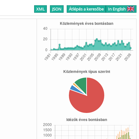
XML
JSON
Átlépés a keresőbe
In English