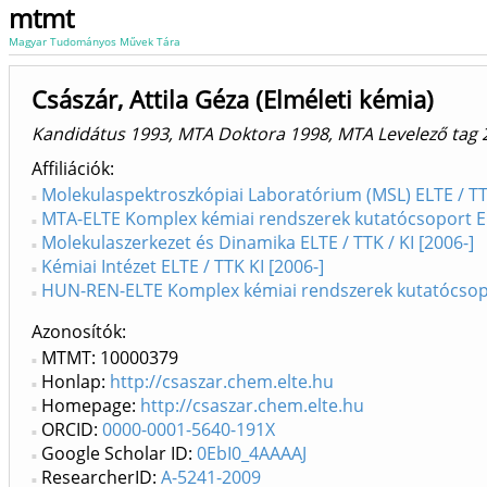
mtmt
Magyar Tudományos Művek Tára
Császár, Attila Géza (Elméleti kémia)
Kandidátus 1993, MTA Doktora 1998, MTA Levelező tag 
Affiliációk
Molekulaspektroszkópiai Laboratórium (MSL) ELTE / TTK
MTA-ELTE Komplex kémiai rendszerek kutatócsoport ELT
Molekulaszerkezet és Dinamika ELTE / TTK / KI [2006-]
Kémiai Intézet ELTE / TTK KI [2006-]
HUN-REN-ELTE Komplex kémiai rendszerek kutatócsoport
Azonosítók
MTMT: 10000379
Honlap:
http://csaszar.chem.elte.hu
Homepage:
http://csaszar.chem.elte.hu
ORCID:
0000-0001-5640-191X
Google Scholar ID:
0EbI0_4AAAAJ
ResearcherID:
A-5241-2009