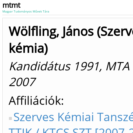
mtmt
Magyar Tudományos Művek Tára
Wölfling, János (Szer
kémia)
Kandidátus 1991, MTA
2007
Affiliációk
Szerves Kémiai Tanszé
TTIK / KTCS SZT [2007-