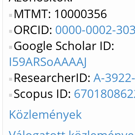
MTMT: 10000356
ORCID:
0000-0002-30
Google Scholar ID:
I59ARSoAAAAJ
ResearcherID:
A-3922
Scopus ID:
670180862
Közlemények
Válogatott közleménye