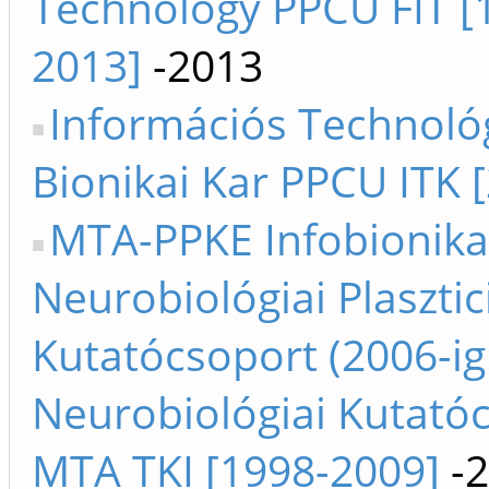
Technology PPCU FIT [
2013]
-2013
Információs Technológ
Bionikai Kar PPCU ITK 
MTA-PPKE Infobionika
Neurobiológiai Plasztic
Kutatócsoport (2006-i
Neurobiológiai Kutató
MTA TKI [1998-2009]
-2