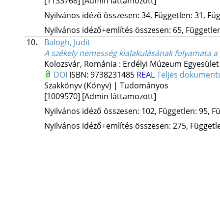
[1133768]
[Admin láttamozott]
Nyilvános idéző összesen: 34, Független: 31, Füg
Nyilvános idéző+említés összesen: 65, Független:
10.
Balogh, Judit
A székely nemesség kialakulásának folyamata a 
Kolozsvár, Románia :
Erdélyi Múzeum Egyesület
DOI
ISBN:
9738231485
REAL
Teljes dokumen
Szakkönyv (Könyv) | Tudományos
[1009570]
[Admin láttamozott]
Nyilvános idéző összesen: 102, Független: 95, Fü
Nyilvános idéző+említés összesen: 275, Független