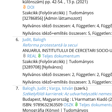
különszám)
pp. 42-54. , 13 p.
(2021)
DOI
Szakcikk (Folyóiratcikk) | Tudományos
[32786856]
[Admin láttamozott]
Nyilvános idéző összesen: 4, Független: 4, Függő:
Nyilvános idéző+említés összesen: 5, Független: 
6.
Judit, Balogh
Reforma protestantă la secui
ANUARUL INSTITUTULUI DE CERCETARI SOCIO-
REAL
Teljes dokumentum
Szakcikk (Folyóiratcikk) | Tudományos
[3289708]
[Nyilvános]
Nyilvános idéző összesen: 2, Független: 2, Függő:
Nyilvános idéző+említés összesen: 3, Független: 
7.
Balogh, Judit
;
Varga, István
(szerk.)
Székelyföldi karrierek
: Az udvarhelyszéki nemes
Budapest, Magyarország :
L'Harmattan Kiadó
(
ISBN:
9789632363509
OSZK
Teljes dokumen
Monográfia (Könyv) | Tudományos