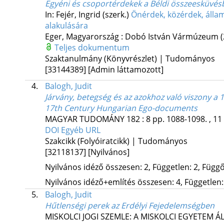
Egyéni és csoportérdekek a Béldi összeesküvé
In: Fejér, Ingrid (szerk.)
Önérdek, közérdek, álla
alakulására
Eger, Magyarország :
Dobó István Vármúzeum
Teljes dokumentum
Szaktanulmány (Könyvrészlet) | Tudományos
[33144389]
[Admin láttamozott]
4.
Balogh, Judit
Járvány, betegség és az azokhoz való viszony 
17th Century Hungarian Ego-documents
MAGYAR TUDOMÁNY
182
:
8
pp. 1088-1098. , 11
DOI
Egyéb URL
Szakcikk (Folyóiratcikk) | Tudományos
[32118137]
[Nyilvános]
Nyilvános idéző összesen: 2, Független: 2, Függő:
Nyilvános idéző+említés összesen: 4, Független: 
5.
Balogh, Judit
Hűtlenségi perek az Erdélyi Fejedelemségben
MISKOLCI JOGI SZEMLE: A MISKOLCI EGYETEM 