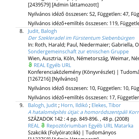
[2439579]
[Admin láttamozott]
Nyilvános idéző összesen: 52, Független: 47, Füg
Nyilvános idéző+említés összesen: 119, Független
8.
Judit, Balogh
Der Szekleradel im Fürstentum Siebenbürgen
In: Roth, Harald; Paul, Niedermaier; Gabriella, O
Sondergemeinschaft zur etnischen Gruppe
Wien, Ausztria,
Köln, Németország,
Weimar, Né
REAL
Egyéb URL
Konferenciaközlemény (Könyvrészlet) | Tudom
[1267216]
[Nyilvános]
Nyilvános idéző összesen: 10, Független: 10, Füg
Nyilvános idéző+említés összesen: 17, Független:
9.
Balogh, Judit
;
Horn, Ildikó
;
Elekes, Tibor
A hatalomépítés útjai
: a homoródszentpáli Korn
SZÁZADOK
142
:
4
pp. 849-896. , 48 p.
(2008)
REAL
Repozitóriumban
Egyéb URL
Matarka
Szakcikk (Folyóiratcikk) | Tudományos