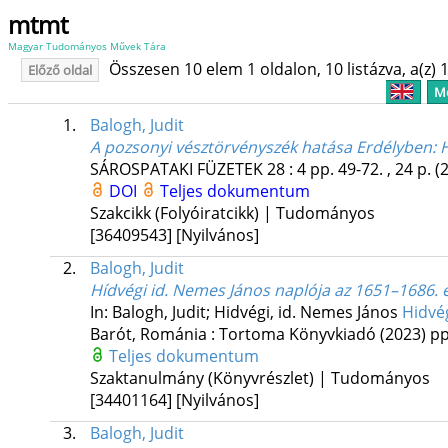
mtmt
Magyar Tudományos Művek Tára
Összesen 10 elem 1 oldalon, 10 listázva, a(z) 1
Előző oldal
Me
1.
Balogh, Judit
A pozsonyi vésztörvényszék hatása Erdélyben
: 
SÁROSPATAKI FÜZETEK
28
:
4
pp. 49-72. , 24 p.
(
DOI
Teljes dokumentum
Szakcikk (Folyóiratcikk) | Tudományos
[36409543]
[Nyilvános]
2.
Balogh, Judit
Hídvégi id. Nemes János naplója az 1651–1686. 
In: Balogh, Judit; Hidvégi, id. Nemes János
Hidvé
Barót, Románia :
Tortoma Könyvkiadó
(2023)
pp
Teljes dokumentum
Szaktanulmány (Könyvrészlet) | Tudományos
[34401164]
[Nyilvános]
3.
Balogh, Judit