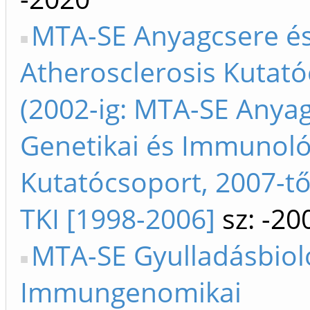
MTA-SE Anyagcsere é
Atherosclerosis Kutat
(2002-ig: MTA-SE Anya
Genetikai és Immunoló
Kutatócsoport, 2007-tő
TKI [1998-2006]
sz: -20
MTA-SE Gyulladásbioló
Immungenomikai