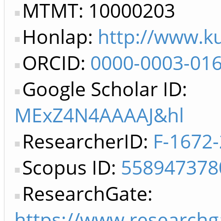
MTMT: 10000203
Honlap:
http://www.k
ORCID:
0000-0003-01
Google Scholar ID:
MExZ4N4AAAAJ&hl
ResearcherID:
F-1672
Scopus ID:
558947378
ResearchGate:
https://www.researchga