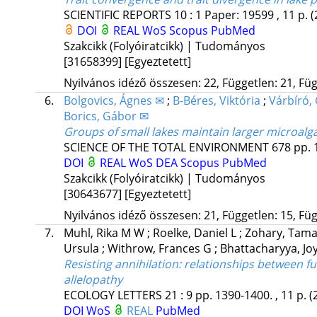
SCIENTIFIC REPORTS
10
:
1
Paper: 19599 , 11 p.
(
DOI
REAL
WoS
Scopus
PubMed
Szakcikk (Folyóiratcikk) | Tudományos
[31658399]
[Egyeztetett]
Nyilvános idéző összesen: 22, Független: 21, Füg
6.
Bolgovics, Ágnes ✉
;
B-Béres, Viktória
;
Várbíró,
Borics, Gábor ✉
Groups of small lakes maintain larger microalga
SCIENCE OF THE TOTAL ENVIRONMENT
678
pp. 
DOI
REAL
WoS
DEA
Scopus
PubMed
Szakcikk (Folyóiratcikk) | Tudományos
[30643677]
[Egyeztetett]
Nyilvános idéző összesen: 21, Független: 15, Füg
7.
Muhl, Rika M W
;
Roelke, Daniel L
;
Zohary, Tam
Ursula
;
Withrow, Frances G
;
Bhattacharyya, Jo
Resisting annihilation: relationships between f
allelopathy
ECOLOGY LETTERS
21
:
9
pp. 1390-1400. , 11 p.
(
DOI
WoS
REAL
PubMed