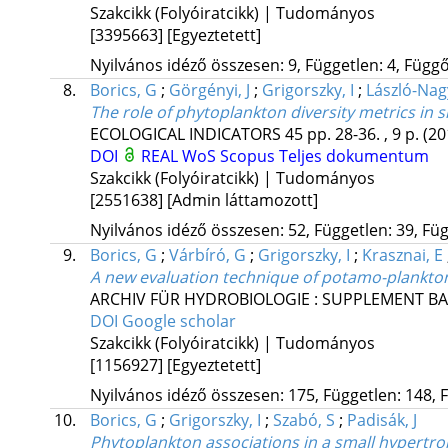
Szakcikk (Folyóiratcikk) | Tudományos
[3395663]
[Egyeztetett]
Nyilvános idéző összesen: 9, Független: 4, Függő:
8.
Borics, G
;
Görgényi, J
;
Grigorszky, I
;
László-Nag
The role of phytoplankton diversity metrics in 
ECOLOGICAL INDICATORS
45
pp. 28-36. , 9 p.
(20
DOI
REAL
WoS
Scopus
Teljes dokumentum
Szakcikk (Folyóiratcikk) | Tudományos
[2551638]
[Admin láttamozott]
Nyilvános idéző összesen: 52, Független: 39, Füg
9.
Borics, G
;
Várbíró, G
;
Grigorszky, I
;
Krasznai, E
A new evaluation technique of potamo-plankton 
ARCHIV FÜR HYDROBIOLOGIE : SUPPLEMENT BA
DOI
Google scholar
Szakcikk (Folyóiratcikk) | Tudományos
[1156927]
[Egyeztetett]
Nyilvános idéző összesen: 175, Független: 148, F
10.
Borics, G
;
Grigorszky, I
;
Szabó, S
;
Padisák, J
Phytoplankton associations in a small hypertr