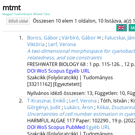
mtmt
Magyar Tudományos Művek Tára
Összesen 10 elem 1 oldalon, 10 listázva, a(z) 1
Előző oldal
Me
1.
Borics, Gábor
;
Várbíró, Gábor ✉
;
Falucskai, Já
Viktória
;
Lerf, Verona
A two‐dimensional morphospace for cyanobacter
relatedness, and size constraints
FRESHWATER BIOLOGY
68
:
1
pp. 115-126. , 12 p
DOI
WoS
Scopus
Egyéb URL
Szakcikk (Folyóiratcikk) | Tudományos
[33211162]
[Egyeztetett]
Nyilvános idéző összesen: 13, Független: 10, Füg
2.
T-Krasznai, Enikő
;
Lerf, Verona
;
Tóth, István
;
Ki
Görgényi, Judit
;
Lukács, Áron
;
Kókai, Zsuzsann
Uncertainties of cell number estimation in cyan
HARMFUL ALGAE
117
Paper: 102290 , 19 p.
(202
DOI
WoS
Scopus
PubMed
Egyéb URL
Szakcikk (Folyóiratcikk) | Tudományos