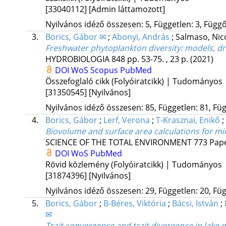
[33040112]
[Admin láttamozott]
Nyilvános idéző összesen: 5, Független: 3, Függő:
3.
Borics, Gábor ✉
;
Abonyi, András
;
Salmaso, Ni
Freshwater phytoplankton diversity: models, dr
HYDROBIOLOGIA
848
pp. 53-75. , 23 p.
(2021)
DOI
WoS
Scopus
PubMed
Összefoglaló cikk (Folyóiratcikk) | Tudományos
[31350545]
[Nyilvános]
Nyilvános idéző összesen: 85, Független: 81, Füg
4.
Borics, Gábor
;
Lerf, Verona
;
T-Krasznai, Enikő
;
Biovolume and surface area calculations for mic
SCIENCE OF THE TOTAL ENVIRONMENT
773
Pap
DOI
WoS
PubMed
Rövid közlemény (Folyóiratcikk) | Tudományos
[31874396]
[Nyilvános]
Nyilvános idéző összesen: 29, Független: 20, Füg
5.
Borics, Gábor
;
B-Béres, Viktória
;
Bácsi, István
;
✉
Trait convergence and trait divergence in lake