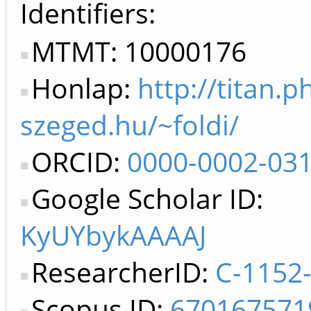
Identifiers
MTMT: 10000176
Honlap:
http://titan.p
szeged.hu/~foldi/
ORCID:
0000-0002-03
Google Scholar ID:
KyUYbykAAAAJ
ResearcherID:
C-1152
Scopus ID:
670167571