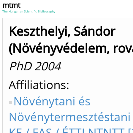
mtmt
The Hungarian Scientific Bibliography
Keszthelyi, Sándor
(Növényvédelem, rov
PhD 2004
Affiliations
Növénytani és
Növénytermesztéstani
KE / FAS / ÉTTI NTNTT 