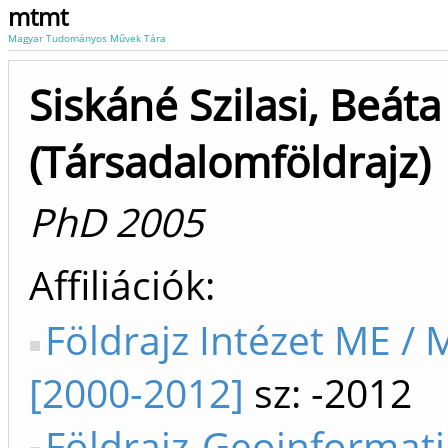
mtmt
Magyar Tudományos Művek Tára
Siskáné Szilasi, Beáta
(Társadalomföldrajz)
PhD 2005
Affiliációk
Földrajz Intézet ME / 
[2000-2012]
sz: -2012
Földrajz-Geoinformat