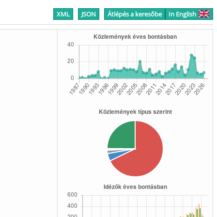
XML
JSON
Átlépés a keresőbe
In English