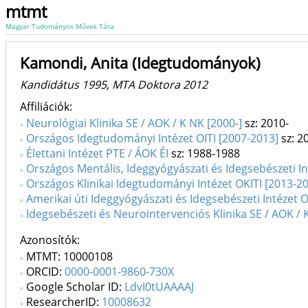
mtmt
Magyar Tudományos Művek Tára
Kamondi, Anita (Idegtudományok)
Kandidátus 1995, MTA Doktora 2012
Affiliációk
Neurológiai Klinika SE / AOK / K NK [2000-]
sz: 2010-
Országos Idegtudományi Intézet OITI [2007-2013]
sz: 2
Élettani Intézet PTE / ÁOK ÉI
sz: 1988-1988
Országos Mentális, Ideggyógyászati és Idegsebészeti In
Országos Klinikai Idegtudományi Intézet OKITI [2013-2
Amerikai úti Ideggyógyászati és Idegsebészeti Intézet OM
Idegsebészeti és Neurointervenciós Klinika SE / AOK / K
Azonosítók
MTMT: 10000108
ORCID:
0000-0001-9860-730X
Google Scholar ID:
LdvI0tUAAAAJ
ResearcherID:
10008632