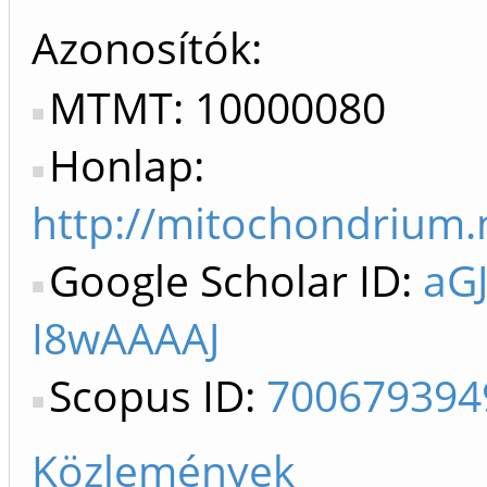
Azonosítók
MTMT: 10000080
Honlap:
http://mitochondrium
Google Scholar ID:
aGJ
I8wAAAAJ
Scopus ID:
700679394
Közlemények